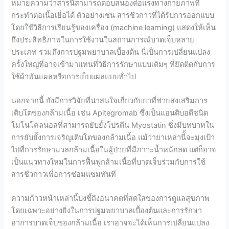
หมายความว่าสารนี้สามารถตอบสนองต่อแรงทางกายภาพที่
กระทำต่อเนื้อเยื่อได้ ตัวอย่างเช่น สารชีวกาวที่ได้รับการออกแบบ
โดยใช้วิธีการเรียนรู้ของเครื่อง (machine learning) แสดงให้เห็น
ถึงประสิทธิภาพในการใช้งานในสถานการณ์บาดเจ็บหลาย
ประเภท รวมถึงการปฐมพยาบาลเบื้องต้น นี่เป็นการเปลี่ยนแปลง
ครั้งใหญ่ที่อาจเข้ามาแทนที่วิธีการรักษาแบบเดิมๆ ที่ยึดติดกับการ
ใช้ผ้าพันแผลหรือการเย็บแผลแบบทั่วไป
นอกจากนี้ ยังมีการวิจัยที่น่าสนใจเกี่ยวกับยาที่ช่วยส่งเสริมการ
เติบโตของกล้ามเนื้อ เช่น Apitegromab ซึ่งเป็นแอนติบอดีชนิด
โมโนโคลนอลที่สามารถยับยั้งโปรตีน Myostatin ซึ่งมีบทบาทใน
การยับยั้งการเจริญเติบโตของกล้ามเนื้อ แม้ว่ายาเหล่านีั้จะมุ่งเป้า
ไปที่การรักษามวลกล้ามเนื้อในผู้ป่วยที่มีภาวะน้ำหนักลด แต่ก็อาจ
เป็นแนวทางใหม่ในการฟื้นฟูกล้ามเนื้อที่บาดเจ็บร่วมกับการใช้
สารชีวกาวเพื่อการซ่อมแซมทันที
ความก้าวหน้าเหล่านี้บ่งชี้ถึงอนาคตที่สดใสของการดูแลสุขภาพ
โดยเฉพาะอย่างยิ่งในการปฐมพยาบาลเบื้องต้นและการรักษา
อาการบาดเจ็บของกล้ามเนื้อ เราอาจจะได้เห็นการเปลี่ยนแปลง