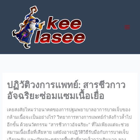
Skip
to
content
ปฏิวัติวงการแพทย์: สารชีวกาว
อัจฉริยะซ่อมแซมเนื้อเยื่อ
เคยสงสัยไหมว่าอนาคตของการปฐมพยาบาลอาการบาดเจ็บของ
กล้ามเนื้อจะเป็นอย่างไร? วิทยาการทางการแพทย์กำลังก้าวล้ำไป
อีกขั้น ด้วยนวัตกรรม “สารชีวกาวอัจฉริยะ” ที่ไม่เพียงแต่จะช่วย
สมานเนื้อเยื่อที่เสียหาย แต่ยังอาจปฏิวัติวิธีรับมือกับการบาดเจ็บ
เฉียบพลัน และเปิดประตูสู่การฟื้นตัวที่รวดเร็วกว่าเดิมมาก ลอง